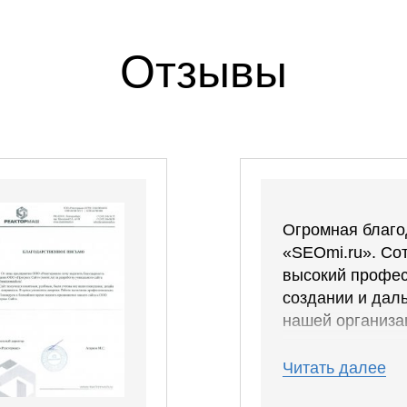
Отзывы
Огромная благо
«SEOmi.ru». Со
высокий профес
создании и дал
нашей организац
Спустя месяц м
Читать далее
слова уже были
Число звонков с