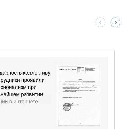
дарность коллективу
трудники проявили
сионализм при
ьнейшем развитии
ии в интернете.
ногие ключевые
 в ТОП 10 Яндекса.
 сайта растет