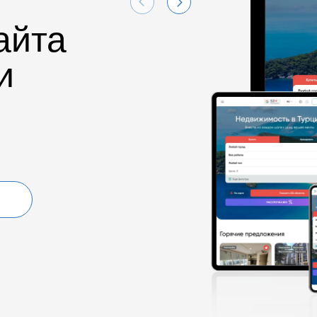
айта
и