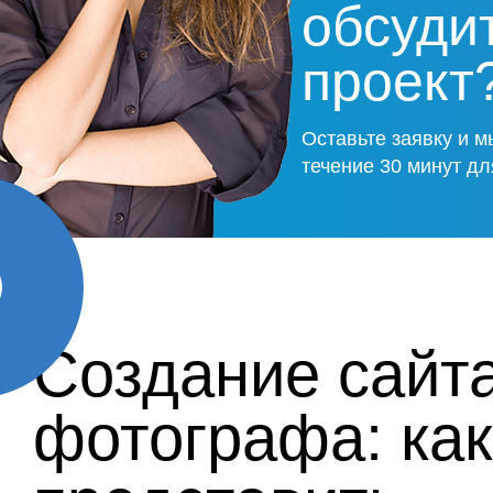
обсуди
проект
Оставьте заявку и м
течение 30 минут дл
Создание сайт
фотографа: как