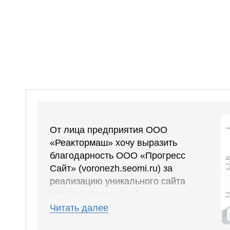
От лица предприятия ООО
«Реактормаш» хочу выразить
благодарность ООО «Прогресс
Сайт» (voronezh.seomi.ru) за
реализацию уникального сайта
http://reactormash.ru/
.
Читать далее
Сайт получился понятным, удобным,
были учтены все наши пожелания,